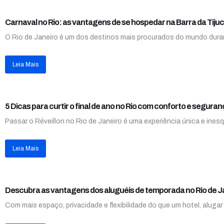
Carnaval no Rio: as vantagens de se hospedar na Barra da Tijuc
O Rio de Janeiro é um dos destinos mais procurados do mundo duran
Leia Mais
5 Dicas para curtir o final de ano no Rio com conforto e segura
Passar o Réveillon no Rio de Janeiro é uma experiência única e inesq
Leia Mais
Descubra as vantagens dos aluguéis de temporada no Rio de J
Com mais espaço, privacidade e flexibilidade do que um hotel, aluga