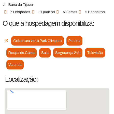
Barra da Tijuca
5 Hóspedes
3 Quartos
5 Camas
2 Banheiros
O que a hospedagem disponibiliza:
Cobertura vista Park Olímpico
Piscina
Roupa de Cama
Sala
Segurança 24h
Televisão
Varanda
Localização: