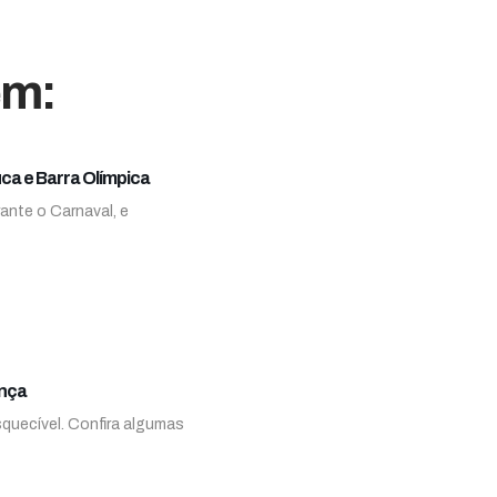
em:
uca e Barra Olímpica
ante o Carnaval, e
ança
squecível. Confira algumas