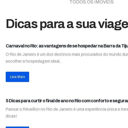
TODOS OS IMÓVEIS
Dicas para a sua viag
Carnaval no Rio: as vantagens de se hospedar na Barra da Tij
O Rio de Janeiro é um dos destinos mais procurados do mundo dur
escolher a hospedagem ideal...
Leia Mais
5 Dicas para curtir o final de ano no Rio com conforto e segur
Passar o Réveillon no Rio de Janeiro é uma experiência única e ine
dicas!