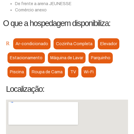
De frente a arena JEUNESSE
Comércio anexo
O que a hospedagem disponibiliza:
Ar-condicionado
Cozinha Completa
Elevador
Estacionamento
Máquina de Lavar
Parquinho
Piscina
Roupa de Cama
TV
Wi-Fi
Localização: